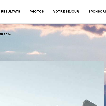
RS 12KM
RÉSULTATS 2026
EDITION 2026 EN PHOTOS
LES RESTAURANTS
RÉSULTATS
PHOTOS
VOTRE SÉJOUR
SPONSOR
RS 23KM
RÉSULTATS 2025
EDITION 2025 EN PHOTOS
GITES ET CHAMBRES
D’HÔTES
RS 37KM
RÉSULTATS 2024
EDITION 2024 EN PHOTOS
GÎTES DE GROUPES
NÉE & MARCHE
RÉSULTATS 2023
E (13KM)
LES HÔTELS & CAMPINGS
RÉSULTATS 2026
EDITION 2026 EN PHOTOS
LES RESTAURANTS
ER 2024
RÉSULTATS 2022
RS
TOURISME
RÉSULTATS 2025
EDITION 2025 EN PHOTOS
GITES ET CHAMBRES
AINEMENT
RÉSULTATS 2019
D’HÔTES
LE PAYS DE SAUXILLANGES
RÉSULTATS 2024
EDITION 2024 EN PHOTOS
RÉSULTATS 2018
GÎTES DE GROUPES
CHE
RÉSULTATS 2023
RÉSULTATS 2017
LES HÔTELS & CAMPINGS
RÉSULTATS 2022
RÉSULTATS 2016
TOURISME
RÉSULTATS 2019
RÉSULTATS 2015
LE PAYS DE SAUXILLANGES
RÉSULTATS 2018
RÉSULTATS 2014
RÉSULTATS 2017
RÉSULTATS 2013
RÉSULTATS 2016
RÉSULTATS 2012
RÉSULTATS 2015
RÉSULTATS 2011
RÉSULTATS 2014