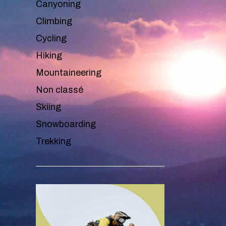
Canyoning
Climbing
Cycling
Hiking
Mountaineering
Non classé
Skiing
Snowboarding
Trekking