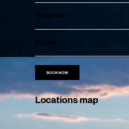
Schedule:
Prices:
BOOK NOW
Locations map