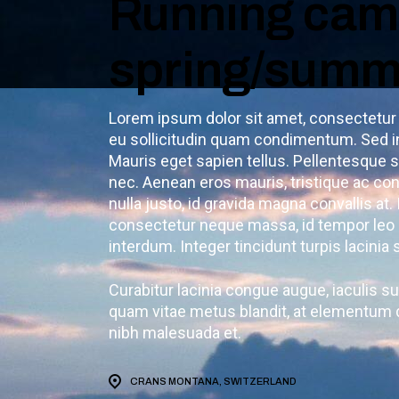
Running camp
spring/summ
Lorem ipsum dolor sit amet, consectetur a
eu sollicitudin quam condimentum. Sed i
Mauris eget sapien tellus. Pellentesque s
nec. Aenean eros mauris, tristique ac c
nulla justo, id gravida magna convallis at
consectetur neque massa, id tempor leo 
interdum. Integer tincidunt turpis lacinia
Curabitur lacinia congue augue, iaculis 
quam vitae metus blandit, at elementum du
nibh malesuada et.
CRANS MONTANA, SWITZERLAND