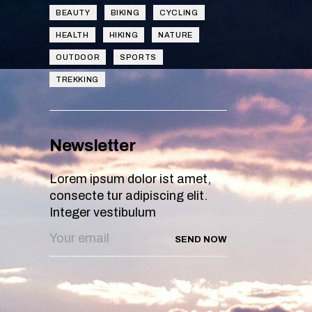
BEAUTY
BIKING
CYCLING
HEALTH
HIKING
NATURE
OUTDOOR
SPORTS
TREKKING
Newsletter
Lorem ipsum dolor ist amet,
consecte tur adipiscing elit.
Integer vestibulum
SEND NOW