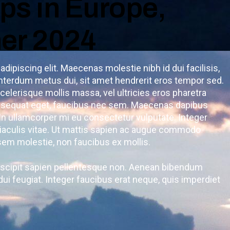
s in Europe,
er 2024
dipiscing elit. Maecenas molestie nibh id dui facilisis,
nterdum metus dui, sit amet hendrerit eros tempor sed.
celerisque mollis massa, vel ultricies eros pharetra
onsequat eget, faucibus nec sem. Maecenas dapibus
. In ullamcorper mi eu consectetur vulputate. Integer
iaculis vitae. Ut mattis sapien ac augue commodo
 sem molestie, non faucibus ex mollis.
suscipit sapien pellentesque non. Aenean bibendum
i feugiat. Integer faucibus erat neque, quis imperdiet