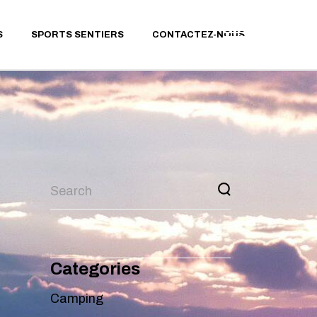
MODE OPÉRATOIRE GPX
S
SPORTS SENTIERS
CONTACTEZ-NOUS
PARCOURS RANDONNÉE
PARCOURS TRAIL
RUNNING
PARCOURS VTT
MODE OPÉRATOIRE GPX
PARCOURS RANDONNÉE
PARCOURS TRAIL
RUNNING
PARCOURS VTT
Categories
Camping