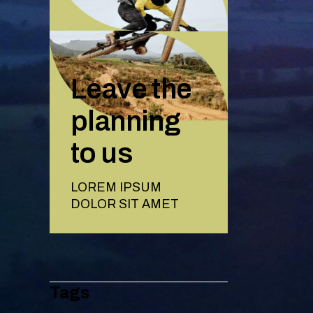
Leave the
planning
to us
LOREM IPSUM
DOLOR SIT AMET
Tags