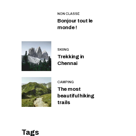
NON CLASSÉ
Bonjour tout le
monde !
SKIING
Trekking in
Chennai
CAMPING
The most
beautiful hiking
trails
Tags