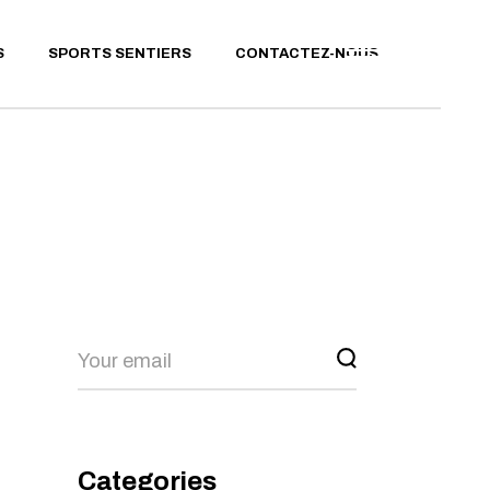
MODE OPÉRATOIRE GPX
S
SPORTS SENTIERS
CONTACTEZ-NOUS
PARCOURS RANDONNÉE
PARCOURS TRAIL
RUNNING
PARCOURS VTT
MODE OPÉRATOIRE GPX
PARCOURS RANDONNÉE
PARCOURS TRAIL
RUNNING
PARCOURS VTT
Search
Categories