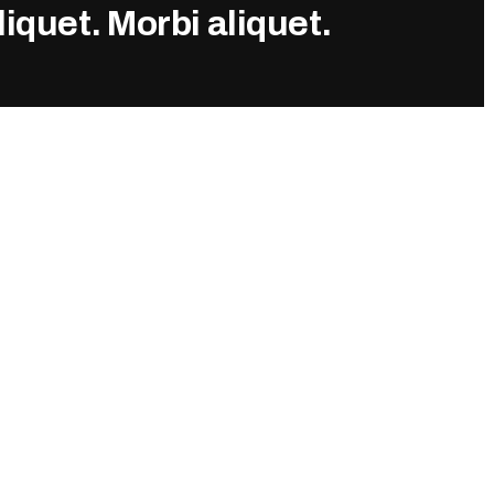
RÉSULTATS 2013
iquet. Morbi aliquet.
RÉSULTATS 2012
RÉSULTATS 2011