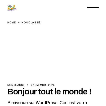
Skip
to
the
content
HOME
NON CLASSÉ
NON CLASSÉ
7 NOVEMBRE 2025
Bonjour tout le monde !
Bienvenue sur WordPress. Ceci est votre