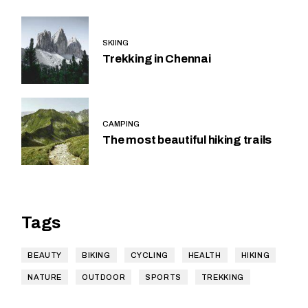
SKIING
Trekking in Chennai
CAMPING
The most beautiful hiking trails
Tags
BEAUTY
BIKING
CYCLING
HEALTH
HIKING
NATURE
OUTDOOR
SPORTS
TREKKING