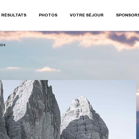
RS 12KM
RÉSULTATS 2026
EDITION 2026 EN PHOTOS
LES RESTAURANTS
RÉSULTATS
PHOTOS
VOTRE SÉJOUR
SPONSOR
RS 23KM
RÉSULTATS 2025
EDITION 2025 EN PHOTOS
GITES ET CHAMBRES
D’HÔTES
RS 37KM
RÉSULTATS 2024
EDITION 2024 EN PHOTOS
GÎTES DE GROUPES
NÉE & MARCHE
RÉSULTATS 2023
E (13KM)
LES HÔTELS & CAMPINGS
RÉSULTATS 2026
EDITION 2026 EN PHOTOS
LES RESTAURANTS
024
RÉSULTATS 2022
RS
TOURISME
RÉSULTATS 2025
EDITION 2025 EN PHOTOS
GITES ET CHAMBRES
AINEMENT
RÉSULTATS 2019
D’HÔTES
LE PAYS DE SAUXILLANGES
RÉSULTATS 2024
EDITION 2024 EN PHOTOS
RÉSULTATS 2018
GÎTES DE GROUPES
CHE
RÉSULTATS 2023
RÉSULTATS 2017
LES HÔTELS & CAMPINGS
RÉSULTATS 2022
RÉSULTATS 2016
TOURISME
RÉSULTATS 2019
RÉSULTATS 2015
LE PAYS DE SAUXILLANGES
RÉSULTATS 2018
RÉSULTATS 2014
RÉSULTATS 2017
RÉSULTATS 2013
RÉSULTATS 2016
RÉSULTATS 2012
RÉSULTATS 2015
RÉSULTATS 2011
RÉSULTATS 2014