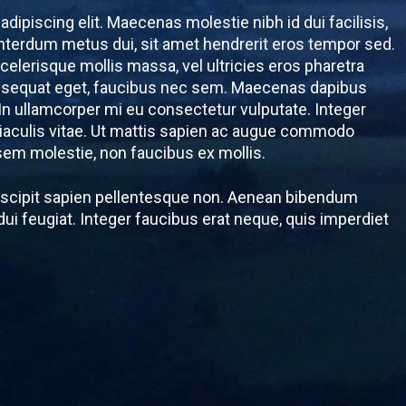
dipiscing elit. Maecenas molestie nibh id dui facilisis,
nterdum metus dui, sit amet hendrerit eros tempor sed.
celerisque mollis massa, vel ultricies eros pharetra
onsequat eget, faucibus nec sem. Maecenas dapibus
. In ullamcorper mi eu consectetur vulputate. Integer
iaculis vitae. Ut mattis sapien ac augue commodo
 sem molestie, non faucibus ex mollis.
suscipit sapien pellentesque non. Aenean bibendum
i feugiat. Integer faucibus erat neque, quis imperdiet