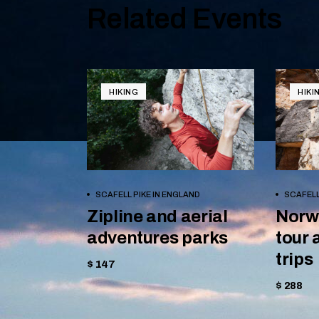
Related Events
HIKING
HIKI
BOOK NOW
SCAFELL PIKE IN ENGLAND
SCAFELL
Zipline and aerial
Norw
adventures parks
tour 
trips
$ 147
$ 288