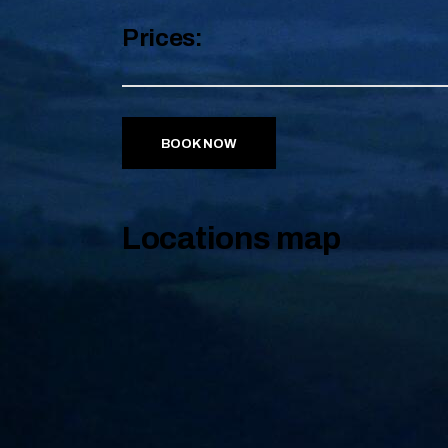
Prices:
BOOK NOW
Locations map