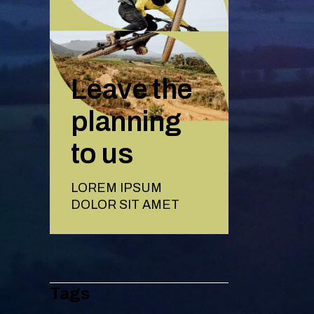
Leave the
planning
to us
LOREM IPSUM
DOLOR SIT AMET
Tags