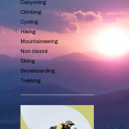
Canyoning
Climbing
Cycling
Hiking
Mountaineering
Non classé
Skiing
Snowboarding
Trekking