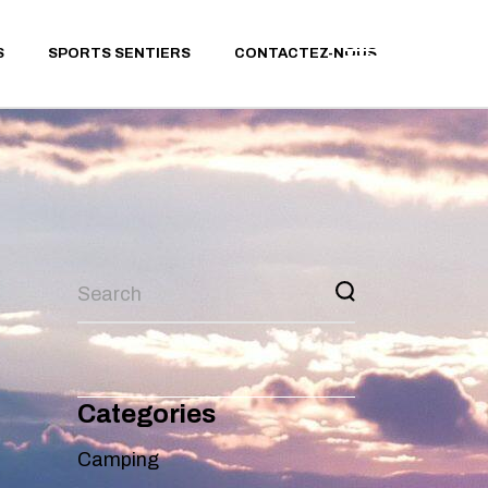
MODE OPÉRATOIRE GPX
S
SPORTS SENTIERS
CONTACTEZ-NOUS
PARCOURS RANDONNÉE
PARCOURS TRAIL
RUNNING
PARCOURS VTT
MODE OPÉRATOIRE GPX
PARCOURS RANDONNÉE
PARCOURS TRAIL
RUNNING
PARCOURS VTT
Categories
Camping