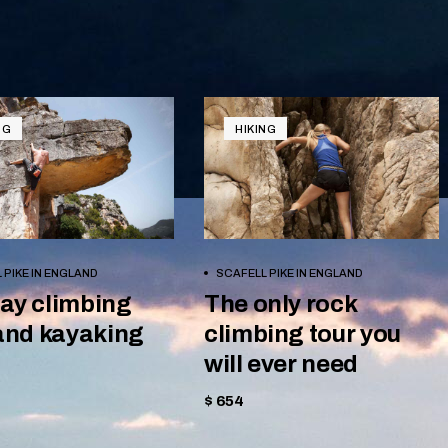
NG
HIKING
BOOK NOW
BOOK NOW
 PIKE IN ENGLAND
SCAFELL PIKE IN ENGLAND
ay climbing
The only rock
and kayaking
climbing tour you
will ever need
$ 654