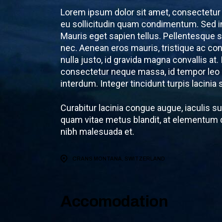
Lorem ipsum dolor sit amet, consectetur a
eu sollicitudin quam condimentum. Sed i
Mauris eget sapien tellus. Pellentesque s
nec. Aenean eros mauris, tristique ac c
nulla justo, id gravida magna convallis at
consectetur neque massa, id tempor leo 
interdum. Integer tincidunt turpis lacinia
Curabitur lacinia congue augue, iaculis 
quam vitae metus blandit, at elementum du
nibh malesuada et.
CRANS MONTANA, SWITZERLAND
Accomodation