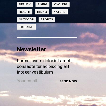
BEAUTY
BIKING
CYCLING
HEALTH
HIKING
NATURE
OUTDOOR
SPORTS
TREKKING
Newsletter
Lorem ipsum dolor ist amet,
consecte tur adipiscing elit.
Integer vestibulum
SEND NOW