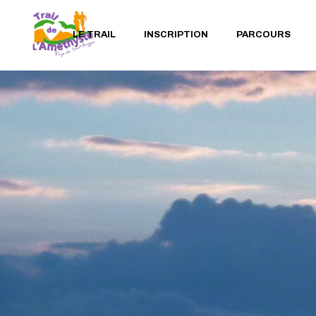
ACCUEIL
INSCRIPTION EN LIGNE
PARCOU
LE TRAIL
INSCRIPTION
PARCOURS
INFORMATIONS ET
INSCRIPTION COURRIER
PARCOU
HORAIRES
INSCRIPTION PAR
PARCOU
PLAN D’ACCÉS
COURRIER RANDONNÉE
RANDON
LE RÈGLEMENT COMPLET
VÉRIFIEZ VOTRE
NORDIQU
ACCUEIL
INSCRIPTION EN LIGNE
PARCOURS 12KM
INSCRIPTION
VIDÉOS PRÉCÉDENTES
PARCOU
INFORMATIONS ET
INSCRIPTION COURRIER
PARCOURS 23KM
INSCRIPTION COURSE
D’ENTR
HORAIRES
ENFANTS (8-11 ANS)
INSCRIPTION PAR
PARCOURS 37KM
PLAN D’ACCÉS
COURRIER RANDONNÉE
INSCRIPTION COURSE
RANDONNÉE & MAR
ADOS (12-15 ANS)
LE RÈGLEMENT COMPLET
VÉRIFIEZ VOTRE
NORDIQUE (13KM)
INSCRIPTION
CERTIFICAT MÉDICAL
VIDÉOS PRÉCÉDENTES
PARCOURS
INSCRIPTION COURSE
D’ENTRAINEMENT
MODÈLE AUTORISATION
ENFANTS (8-11 ANS)
PARENTALE
INSCRIPTION COURSE
QUESTIONNAIRE SANTÉ
ADOS (12-15 ANS)
MINEUR
CERTIFICAT MÉDICAL
MODÈLE AUTORISATION
PARENTALE
QUESTIONNAIRE SANTÉ