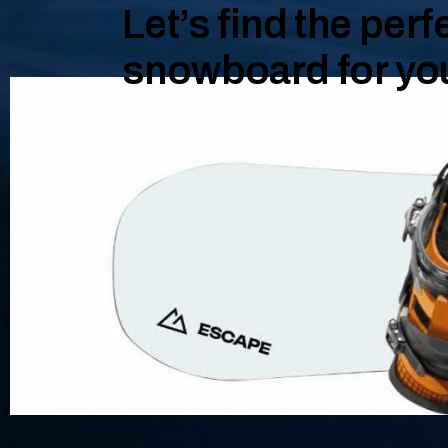
Let’s find the perf
snowboard for yo