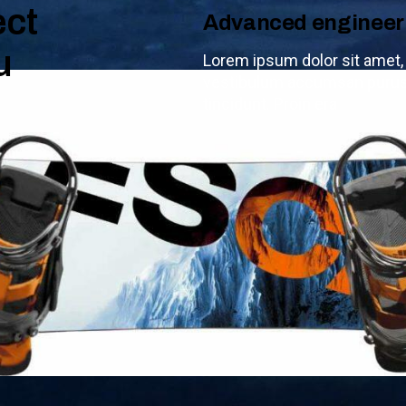
ect
Advanced engineer
u
Lorem ipsum dolor sit amet, 
vestibulum accumsan purus. 
tincidunt. Proin era