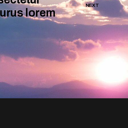
NEXT
terdum velit. Quis blandit
AMATEUR SKIER
Eduard Jonson