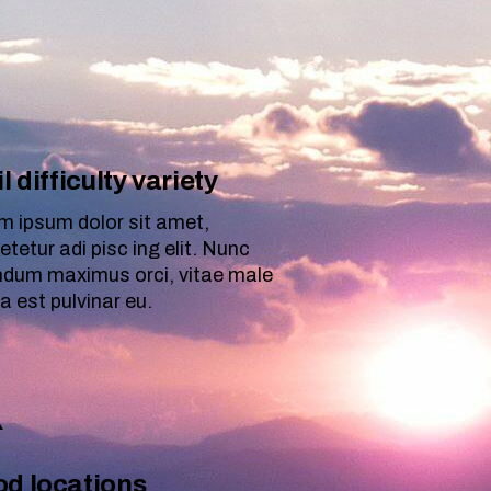
l difficulty variety
m ipsum dolor sit amet,
tetur adi pisc ing elit. Nunc
ndum maximus orci, vitae male
a est pulvinar eu.
d locations