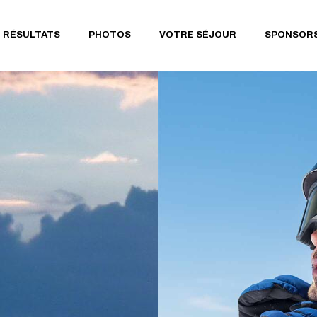
RS 12KM
RÉSULTATS 2026
EDITION 2026 EN PHOTOS
LES RESTAURANTS
RÉSULTATS
PHOTOS
VOTRE SÉJOUR
SPONSOR
RS 23KM
RÉSULTATS 2025
EDITION 2025 EN PHOTOS
GITES ET CHAMBRES
D’HÔTES
RS 37KM
RÉSULTATS 2024
EDITION 2024 EN PHOTOS
GÎTES DE GROUPES
NÉE & MARCHE
RÉSULTATS 2023
E (13KM)
LES HÔTELS & CAMPINGS
RÉSULTATS 2026
EDITION 2026 EN PHOTOS
LES RESTAURANTS
RÉSULTATS 2022
RS
TOURISME
RÉSULTATS 2025
EDITION 2025 EN PHOTOS
GITES ET CHAMBRES
AINEMENT
RÉSULTATS 2019
D’HÔTES
LE PAYS DE SAUXILLANGES
RÉSULTATS 2024
EDITION 2024 EN PHOTOS
RÉSULTATS 2018
GÎTES DE GROUPES
CHE
RÉSULTATS 2023
RÉSULTATS 2017
LES HÔTELS & CAMPINGS
RÉSULTATS 2022
RÉSULTATS 2016
TOURISME
RÉSULTATS 2019
RÉSULTATS 2015
LE PAYS DE SAUXILLANGES
RÉSULTATS 2018
RÉSULTATS 2014
RÉSULTATS 2017
RÉSULTATS 2013
RÉSULTATS 2016
RÉSULTATS 2012
RÉSULTATS 2015
RÉSULTATS 2011
RÉSULTATS 2014