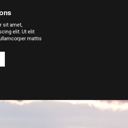
ions
 sit amet,
ing elit. Ut elit
 ullamcorper mattis