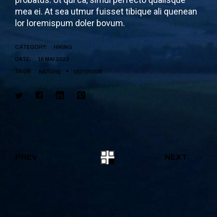
mea ei. At sea utmur fuisset tibique ali quenean
lor loremispum doler bovum.
CATEGORY:
HIKING
DATE:
16 MAI 2023
TAGS:
NATURE
OUTDOOR
PREV
NEXT