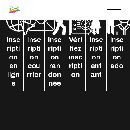
Insc
Insc
Insc
Véri
Insc
Insc
ripti
ripti
ripti
fiez
ripti
ripti
on
on
on
insc
on
on
en
cou
ran
ripti
enf
ado
lign
rrier
don
on
ant
e
née