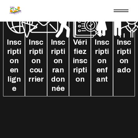
Insc
Insc
Insc
Véri
Insc
Insc
ripti
ripti
ripti
fiez
ripti
ripti
on
on
on
insc
on
on
en
cou
ran
ripti
enf
ado
lign
rrier
don
on
ant
e
née