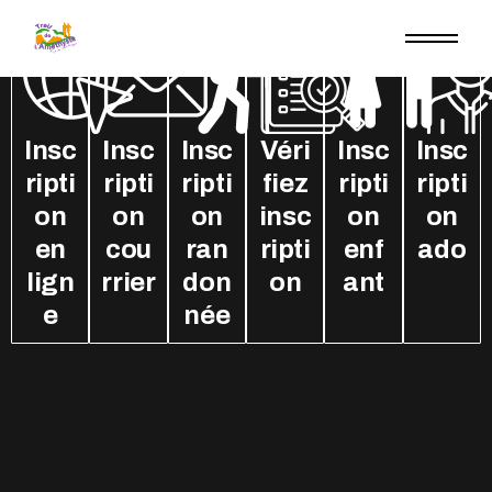
Insc
Insc
Insc
Véri
Insc
Insc
ripti
ripti
ripti
fiez
ripti
ripti
on
on
on
insc
on
on
en
cou
ran
ripti
enf
ado
lign
rrier
don
on
ant
e
née