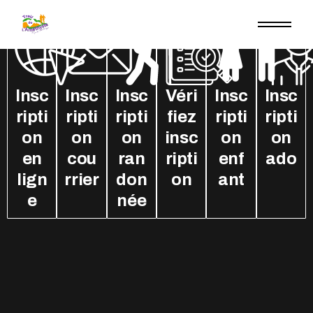
Insc
Insc
Insc
Véri
Insc
Insc
ripti
ripti
ripti
fiez
ripti
ripti
on
on
on
insc
on
on
en
cou
ran
ripti
enf
ado
lign
rrier
don
on
ant
e
née