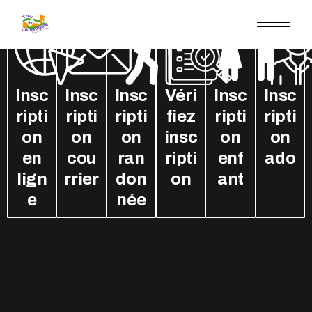
Insc
Insc
Insc
Véri
Insc
Insc
ripti
ripti
ripti
fiez
ripti
ripti
on
on
on
insc
on
on
en
cou
ran
ripti
enf
ado
lign
rrier
don
on
ant
e
née