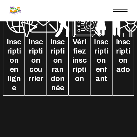
Insc
Insc
Insc
Véri
Insc
Insc
ripti
ripti
ripti
fiez
ripti
ripti
on
on
on
insc
on
on
en
cou
ran
ripti
enf
ado
lign
rrier
don
on
ant
e
née