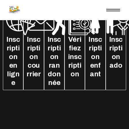
Insc
Insc
Insc
Véri
Insc
Insc
ripti
ripti
ripti
fiez
ripti
ripti
on
on
on
insc
on
on
en
cou
ran
ripti
enf
ado
lign
rrier
don
on
ant
e
née