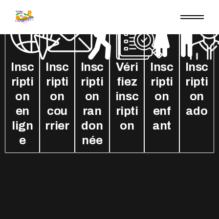
Insc
Insc
Insc
Véri
Insc
Insc
ripti
ripti
ripti
fiez
ripti
ripti
on
on
on
insc
on
on
en
cou
ran
ripti
enf
ado
lign
rrier
don
on
ant
e
née