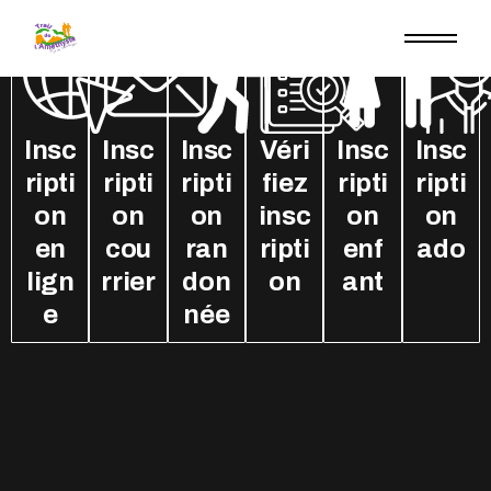
Insc
Insc
Insc
Véri
Insc
Insc
ripti
ripti
ripti
fiez
ripti
ripti
on
on
on
insc
on
on
en
cou
ran
ripti
enf
ado
lign
rrier
don
on
ant
e
née