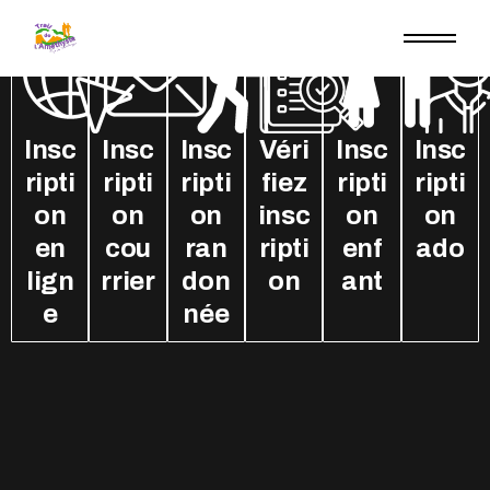
Insc
Insc
Insc
Véri
Insc
Insc
ripti
ripti
ripti
fiez
ripti
ripti
on
on
on
insc
on
on
en
cou
ran
ripti
enf
ado
lign
rrier
don
on
ant
e
née