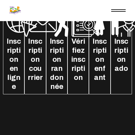
Insc
Insc
Insc
Véri
Insc
Insc
ripti
ripti
ripti
fiez
ripti
ripti
on
on
on
insc
on
on
en
cou
ran
ripti
enf
ado
lign
rrier
don
on
ant
e
née