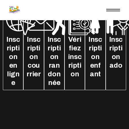
Insc
Insc
Insc
Véri
Insc
Insc
ripti
ripti
ripti
fiez
ripti
ripti
on
on
on
insc
on
on
en
cou
ran
ripti
enf
ado
lign
rrier
don
on
ant
e
née