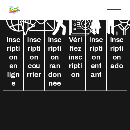
Insc
Insc
Insc
Véri
Insc
Insc
ripti
ripti
ripti
fiez
ripti
ripti
on
on
on
insc
on
on
en
cou
ran
ripti
enf
ado
lign
rrier
don
on
ant
e
née